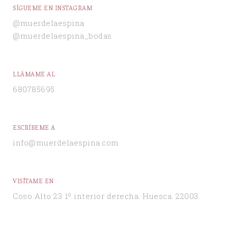
SÍGUEME EN INSTAGRAM
@muerdelaespina
@muerdelaespina_bodas
LLÁMAME AL
680785695
ESCRÍBEME A
info@muerdelaespina.com
VISÍTAME EN
Coso Alto 23 1º interior derecha. Huesca. 22003.