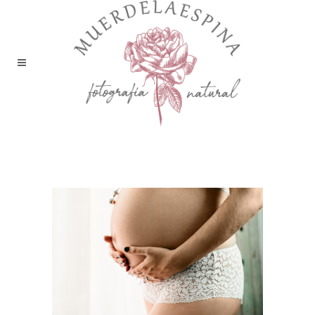
fotografia_embarazo_embarazada_pre