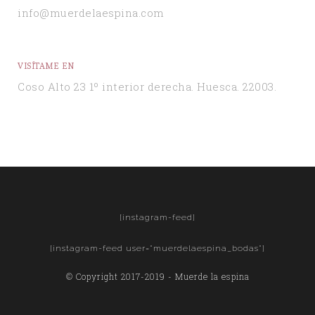
info@muerdelaespina.com
VISÍTAME EN
Coso Alto 23 1º interior derecha. Huesca. 22003.
[instagram-feed]
[instagram-feed user="muerdelaespina_bodas"]
© Copyright 2017-2019 - Muerde la espina