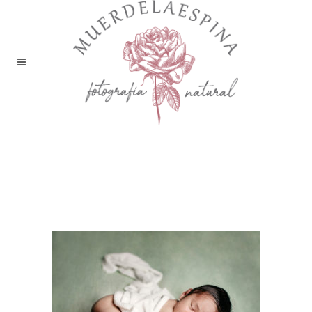
newborn-bebe-recien-nacido-
huesca-muerdelaespina-
fotos-sesion-estudio-
fotografia (24)