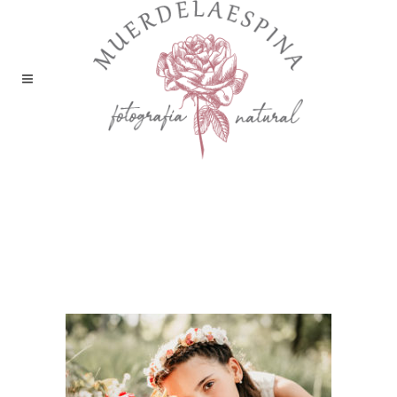
reportaje-fotos-primera-
comunion-fotografia-
infantil-estudio-
muerdelaespina-huesca-
zaragoza (57)