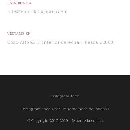
ESCRÍBEME A
info@muerdelaespina.com
VISÍTAME EN
Coso Alto 23 1º interior derecha. Huesca. 22003.
[instagram-feed]
[instagram-feed user="muerdelaespina_bodas"]
© Copyright 2017-2019 - Muerde la espina