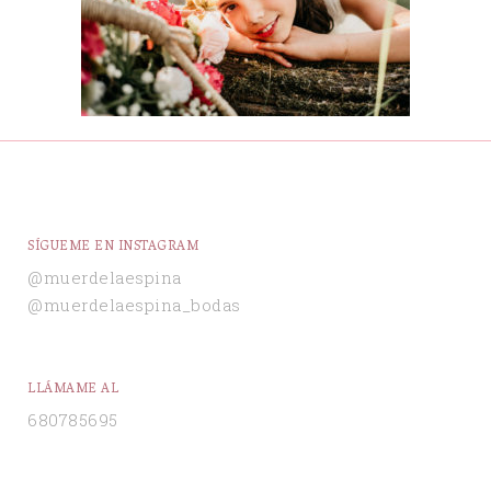
SÍGUEME EN INSTAGRAM
@muerdelaespina
@muerdelaespina_bodas
LLÁMAME AL
680785695