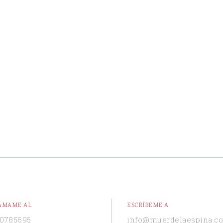
ÁMAME AL
ESCRÍBEME A
0785695
info@muerdelaespina.c