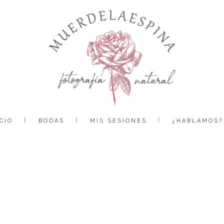
CIO
BODAS
MIS SESIONES
¿HABLAMOS?
reportaje-fotos-primera-comunion-fotografia-infantil-estudio-muerdelaespina-huesca-zaragoza (56)