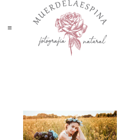
reportaje-fotos-primera-
comunion-fotografia-
infantil-estudio-
muerdelaespina-huesca-
zaragoza (53)