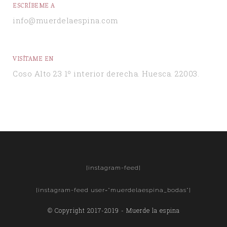
ESCRÍBEME A
info@muerdelaespina.com
VISÍTAME EN
Coso Alto 23 1º interior derecha. Huesca. 22003.
[instagram-feed]
[instagram-feed user="muerdelaespina_bodas"]
© Copyright 2017-2019 - Muerde la espina