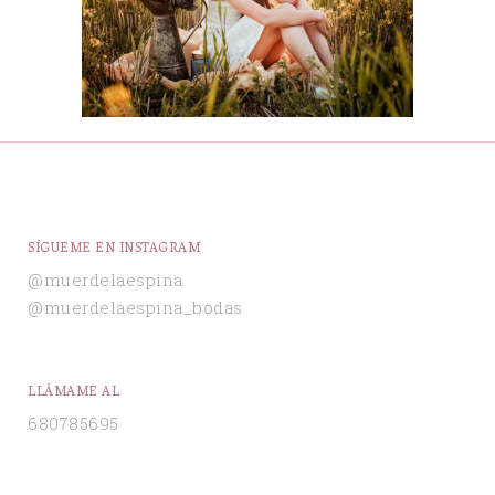
SÍGUEME EN INSTAGRAM
@muerdelaespina
@muerdelaespina_bodas
LLÁMAME AL
680785695