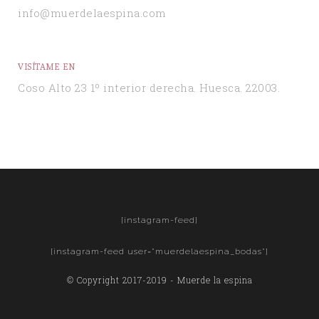
info@muerdelaespina.com
VISÍTAME EN
Coso Alto 23 1º interior derecha. Huesca. 22003.
[instagram-feed]
[instagram-feed user="muerdelaespina_bodas"]
© Copyright 2017-2019 - Muerde la espina