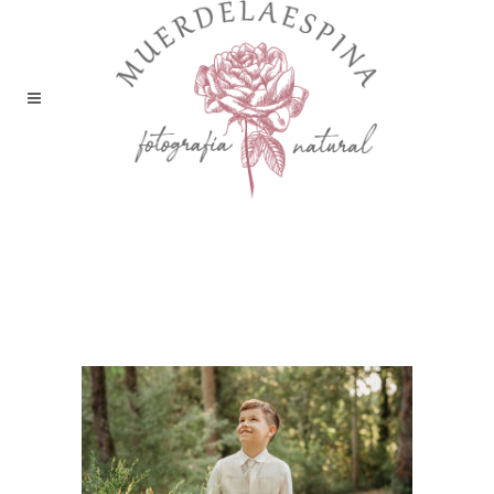
muerdelaespina-reportaje-
comunion-huesca-fotografia-
zaragoza-niño-traje-
ceremonia-fotos-6