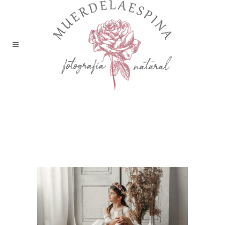
muerdelaespina-reportaje-
comunion-huesca-fotografia-
zaragoza-niña-vestido-
corona-ceremonia-fotos-16