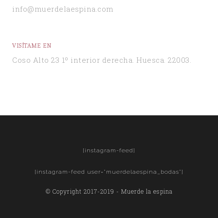
info@muerdelaespina.com
VISÍTAME EN
Coso Alto 23 1º interior derecha. Huesca. 22003.
[instagram-feed]
[instagram-feed user="muerdelaespina_bodas"]
© Copyright 2017-2019 - Muerde la espina