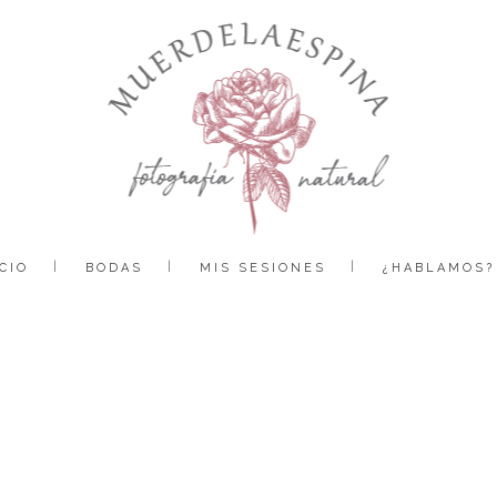
CIO
BODAS
MIS SESIONES
¿HABLAMOS?
fotografo-bebes-huesca-muerde-la-espina