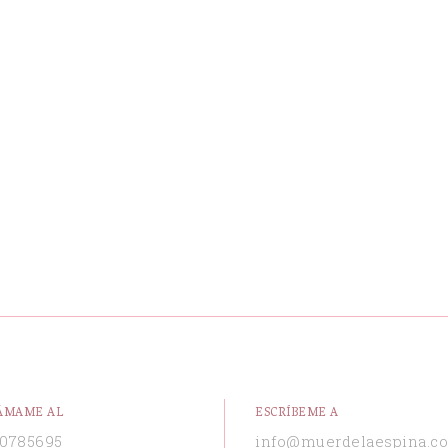
ÁMAME AL
ESCRÍBEME A
0785695
info@muerdelaespina.c