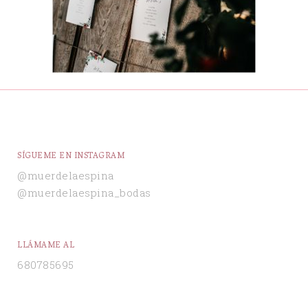
SÍGUEME EN INSTAGRAM
@muerdelaespina
@muerdelaespina_bodas
LLÁMAME AL
680785695