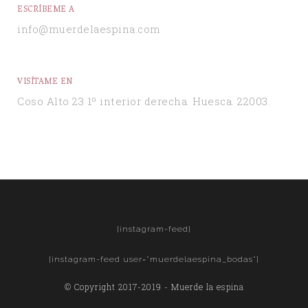
ESCRÍBEME A
info@muerdelaespina.com
VISÍTAME EN
Coso Alto 23 1º interior derecha. Huesca. 22003.
[instagram-feed]
[instagram-feed user="muerdelaespina_bodas"]
© Copyright 2017-2019 - Muerde la espina