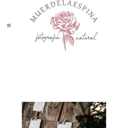
boda-editorial-huesca-
castillo-de-san-luis-finca-
aire-libre-pirineo-fotografía-
reportaje-bodas-
muerdelaespina (4)