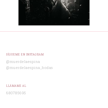
SÍGUEME EN INSTAGRAM
@muerdelaespina
@muerdelaespina_bodas
LLÁMAME AL
680785695