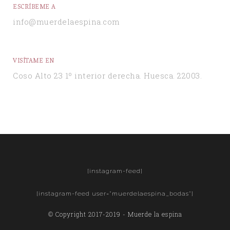
ESCRÍBEME A
info@muerdelaespina.com
VISÍTAME EN
Coso Alto 23 1º interior derecha. Huesca. 22003.
[instagram-feed]
[instagram-feed user="muerdelaespina_bodas"]
© Copyright 2017-2019 - Muerde la espina