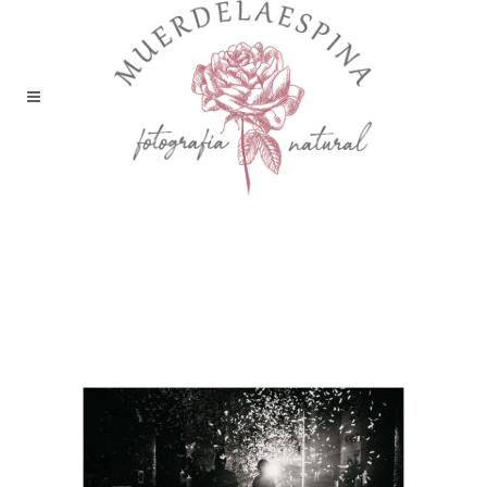
boda-editorial-huesca-
castillo-de-san-luis-finca-
aire-libre-pirineo-fotografía-
reportaje-bodas-
muerdelaespina-4 (12)