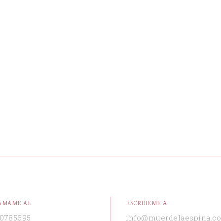
ÁMAME AL
ESCRÍBEME A
0785695
info@muerdelaespina.c