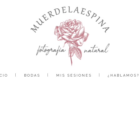
CIO
BODAS
MIS SESIONES
¿HABLAMOS?
boda-editorial-huesca-castillo-de-san-luis-finca-aire-libre-pirineo-fotografía-reportaje-bodas-muerdelaespina-3 (15)