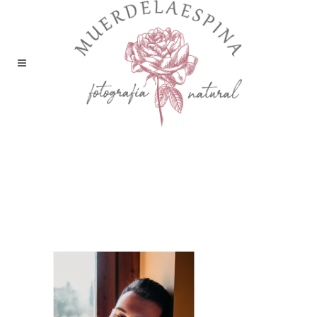
boda-editorial-huesca-
castillo-de-san-luis-finca-
aire-libre-pirineo-fotografía-
reportaje-bodas-
muerdelaespina (20)