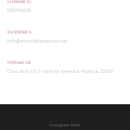
LLÁMAME AL
680785695
ESCRÍBEME A
info@muerdelaespina.com
VISÍTAME EN
Coso Alto 23 1º interior derecha. Huesca. 22003.
[instagram-feed]