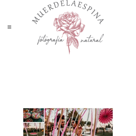
boda-editorial-huesca-
castillo-de-san-luis-finca-
aire-libre-pirineo-fotografía-
reportaje-bodas-
muerdelaespina-2 (15)