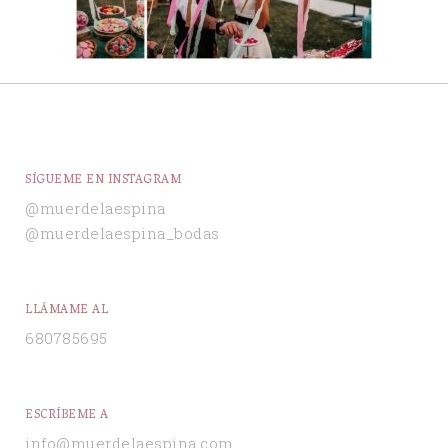
SÍGUEME EN INSTAGRAM
@muerdelaespina
@muerdelaespina_bodas
LLÁMAME AL
680785695
ESCRÍBEME A
info@muerdelaespina.com