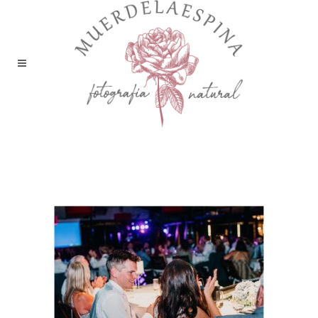
boda liguerre de cinca huesca
pirineo muerdelaespina