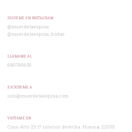
SÍGUEME EN INSTAGRAM
@muerdelaespina
@muerdelaespina_bodas
LLÁMAME AL
680785695
ESCRÍBEME A
info@muerdelaespina.com
VISÍTAME EN
Coso Alto 23 1º interior derecha. Huesca. 22003.