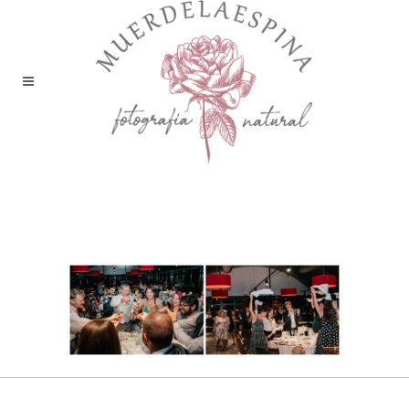
boda liguerre de cinca huesca
pirineo muerdelaespina