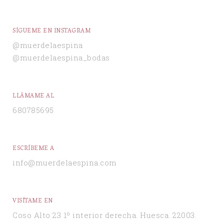
SÍGUEME EN INSTAGRAM
@muerdelaespina
@muerdelaespina_bodas
LLÁMAME AL
680785695
ESCRÍBEME A
info@muerdelaespina.com
VISÍTAME EN
Coso Alto 23 1º interior derecha. Huesca. 22003.