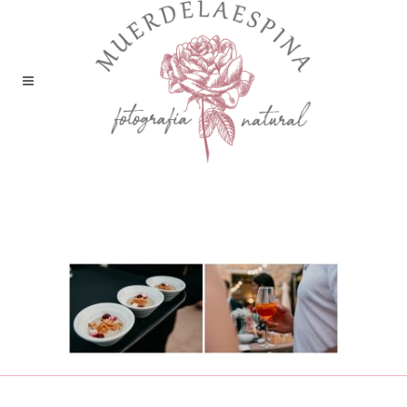
boda liguerre de cinca huesca
pirineo muerdelaespina