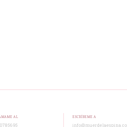
ÁMAME AL
ESCRÍBEME A
0785695
info@muerdelaespina.c