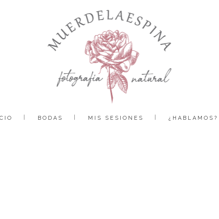
CIO
BODAS
MIS SESIONES
¿HABLAMOS?
boda liguerre de cinca huesca pirineo muerdelaespina