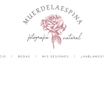
CIO
BODAS
MIS SESIONES
¿HABLAMOS?
boda-camping-boltaña-pirineo-huesca-fotografía-reportaje-bodas-muerdelaespina (8-1)