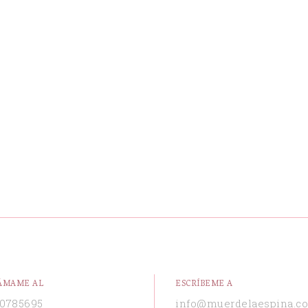
ÁMAME AL
ESCRÍBEME A
0785695
info@muerdelaespina.c