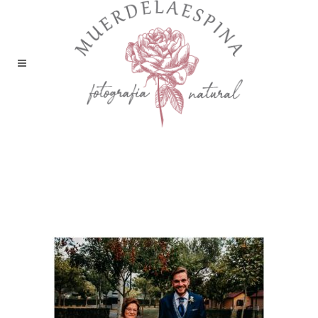
boda-camping-boltaña-
pirineo-huesca-fotografia-
reportaje-bodas-
muerdelaespina-5 (17)