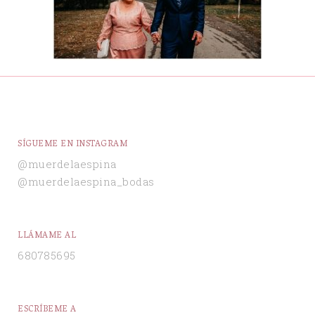
SÍGUEME EN INSTAGRAM
@muerdelaespina
@muerdelaespina_bodas
LLÁMAME AL
680785695
ESCRÍBEME A