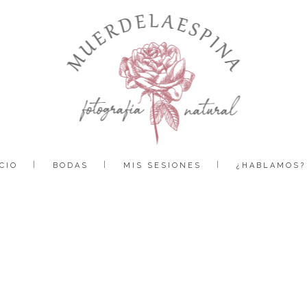
CIO
BODAS
MIS SESIONES
¿HABLAMOS?
boda-camping-boltaña-pirineo-huesca-fotografía-reportaje-bodas-muerdelaespina-4 (5)