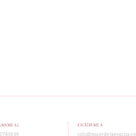
ÁMAME AL
ESCRÍBEME A
0785695
info@muerdelaespina.c