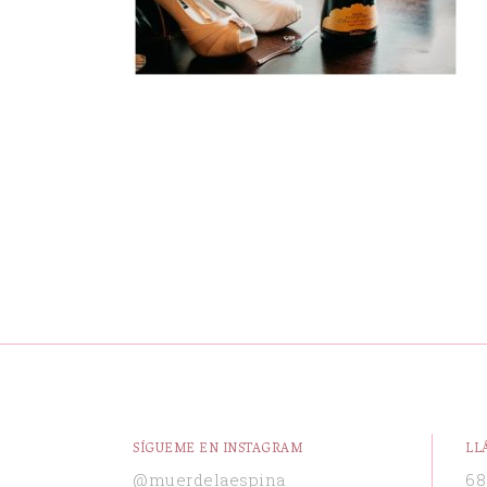
SÍGUEME EN INSTAGRAM
LL
@muerdelaespina
68