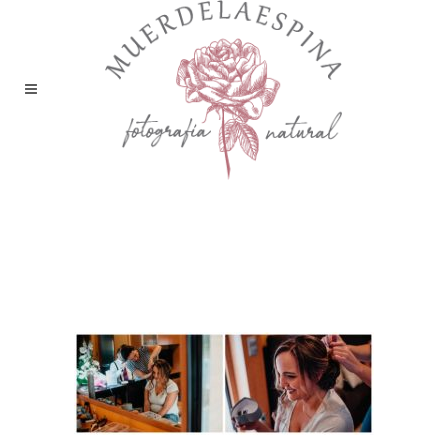
boda-camping-boltaña-
pirineo-huesca-fotografía-
reportaje-bodas-
muerdelaespina-3 (3)