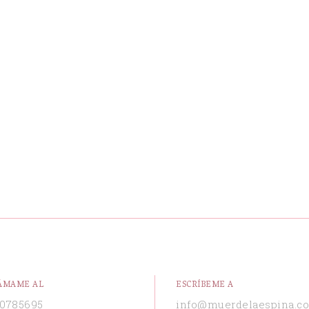
ÁMAME AL
ESCRÍBEME A
0785695
info@muerdelaespina.c