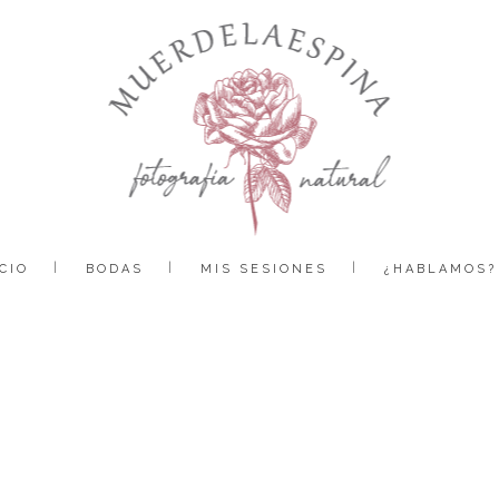
CIO
BODAS
MIS SESIONES
¿HABLAMOS?
boda-camping-boltaña-pirineo-huesca-fotografía-reportaje-bodas-muerdelaespina (18)