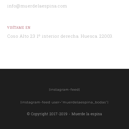
info@muerdelaespina.com
VISÍTAME EN
Coso Alto 23 1º interior derecha. Huesca. 22003.
[instagram-feed]
[instagram-feed user="muerdelaespina_bodas"]
© Copyright 2017-2019 - Muerde la espina