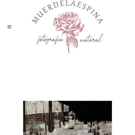
boda-camping-boltaña-
pirineo-huesca-fotografía-
reportaje-bodas-
muerdelaespina-1 (1)