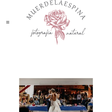
boda bodega sommos
barbastro huesca
muerdelaespina