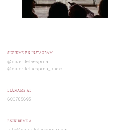
SÍGUEME EN INSTAGRAM
@muerdelaespina
@muerdelaespina_bodas
LLÁMAME AL
680785695
ESCRÍBEME A
info@muerdelaespina.com