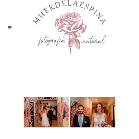
boda bodega sommos
barbastro huesca
muerdelaespina