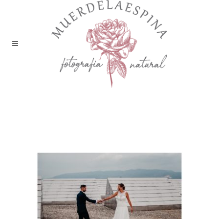
boda bodega sommos
barbastro huesca
muerdelaespina