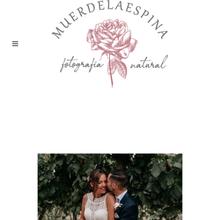
boda bodega sommos
barbastro huesca
muerdelaespina