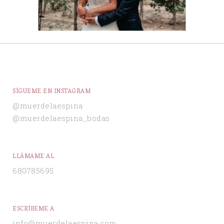
SÍGUEME EN INSTAGRAM
@muerdelaespina
@muerdelaespina_bodas
LLÁMAME AL
680785695
ESCRÍBEME A
info@muerdelaespina.com