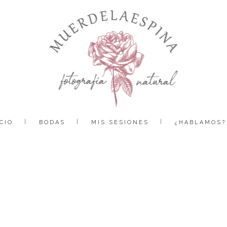
CIO
BODAS
MIS SESIONES
¿HABLAMOS?
boda bodega sommos barbastro huesca muerdelaespina