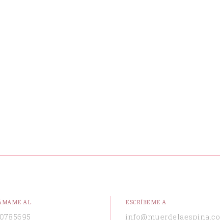
ÁMAME AL
ESCRÍBEME A
0785695
info@muerdelaespina.c