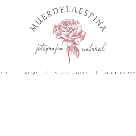
CIO
BODAS
MIS SESIONES
¿HABLAMOS?
boda bodega sommos barbastro huesca muerdelaespina