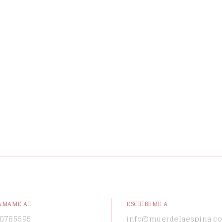
ÁMAME AL
ESCRÍBEME A
0785695
info@muerdelaespina.c