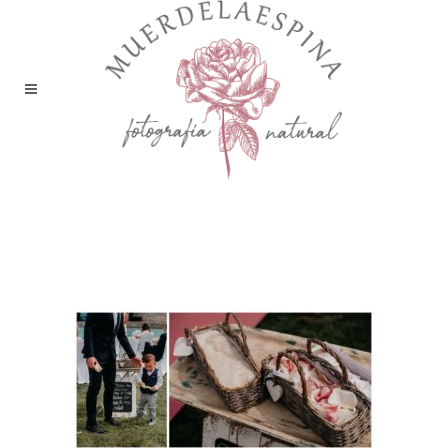
boda bodega sommos
barbastro huesca
muerdelaespina