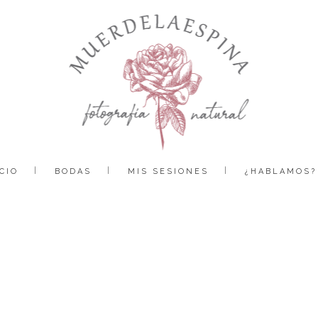
CIO
BODAS
MIS SESIONES
¿HABLAMOS?
boda bodega sommos barbastro huesca muerdelaespina