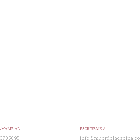
ÁMAME AL
ESCRÍBEME A
0785695
info@muerdelaespina.c