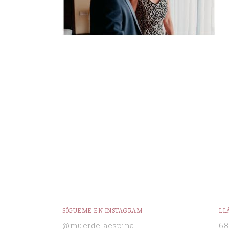
SÍGUEME EN INSTAGRAM
LL
@muerdelaespina
68