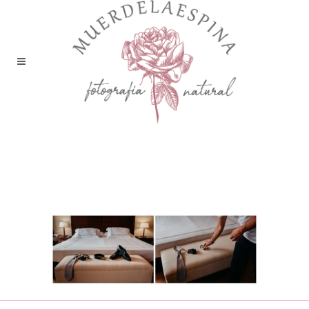
boda bodega sommos
barbastro huesca
muerdelaespina