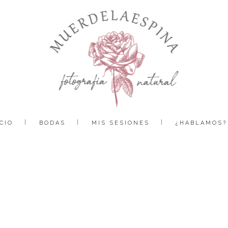
CIO
BODAS
MIS SESIONES
¿HABLAMOS?
boda-ainsa-huesca-pirineo-fotografía-reportaje-bodas-muerdelaespina (99)