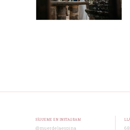
SÍGUEME EN INSTAGRAM
LL
@muerdelaespina
68