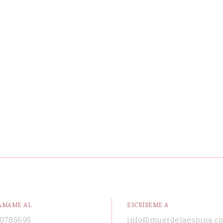
ÁMAME AL
ESCRÍBEME A
0785695
info@muerdelaespina.c