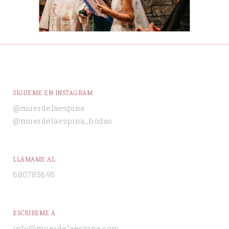
SÍGUEME EN INSTAGRAM
@muerdelaespina
@muerdelaespina_bodas
LLÁMAME AL
680785695
ESCRÍBEME A
info@muerdelaespina.com