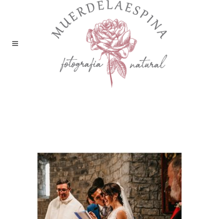
boda-ainsa-huesca-pirineo-
fotografía-reportaje-bodas-
muerdelaespina (62)