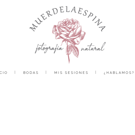
CIO
BODAS
MIS SESIONES
¿HABLAMOS?
boda-ainsa-huesca-pirineo-fotografía-reportaje-bodas-muerdelaespina (52)