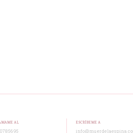
ÁMAME AL
ESCRÍBEME A
0785695
info@muerdelaespina.c