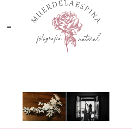
boda-ainsa-huesca-pirineo-
fotografía-reportaje-bodas-
muerdelaespina (13)