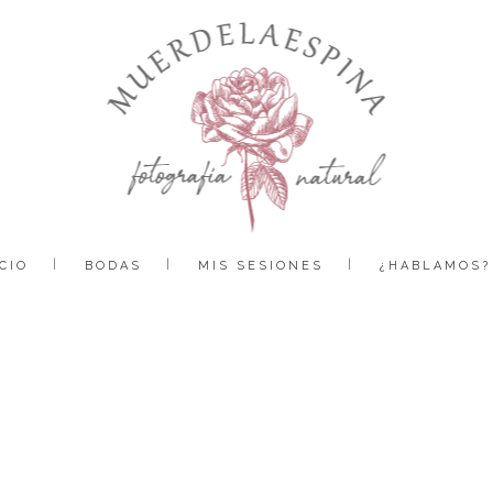
CIO
BODAS
MIS SESIONES
¿HABLAMOS?
boda catedral jaca muerdelaespina (84)