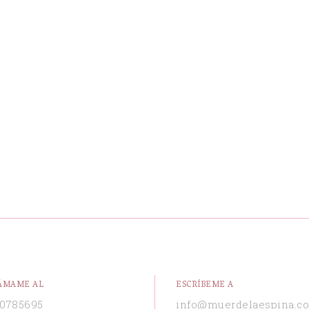
ÁMAME AL
ESCRÍBEME A
0785695
info@muerdelaespina.c