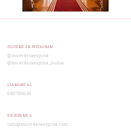
SÍGUEME EN INSTAGRAM
@muerdelaespina
@muerdelaespina_bodas
LLÁMAME AL
680785695
ESCRÍBEME A
info@muerdelaespina.com