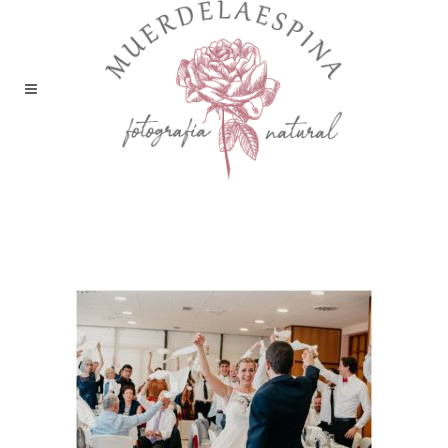
boda catedral jaca
muerdelaespina (121)