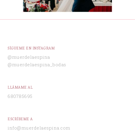
SÍGUEME EN INSTAGRAM
@muerdelaespina
@muerdelaespina_bodas
LLÁMAME AL
680785695
ESCRÍBEME A
info@muerdelaespina.com