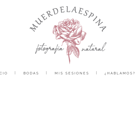
CIO
BODAS
MIS SESIONES
¿HABLAMOS?
boda catedral jaca muerdelaespina (116)