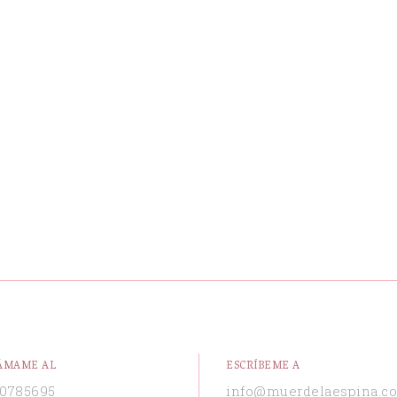
ÁMAME AL
ESCRÍBEME A
0785695
info@muerdelaespina.c